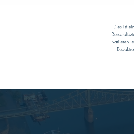
Dies ist e
Beispieltex
variieren 
Redaktio