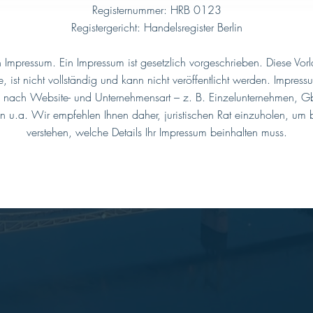
Registernummer: HRB 0123
Registergericht: Handelsregister Berlin
in Impressum. Ein Impressum ist gesetzlich vorgeschrieben. Diese Vorl
te, ist nicht vollständig und kann nicht veröffentlicht werden. Impre
je nach Website- und Unternehmensart – z. B. Einzelunternehmen,
n u.a. Wir empfehlen Ihnen daher, juristischen Rat einzuholen, um 
verstehen, welche Details Ihr Impressum beinhalten muss.