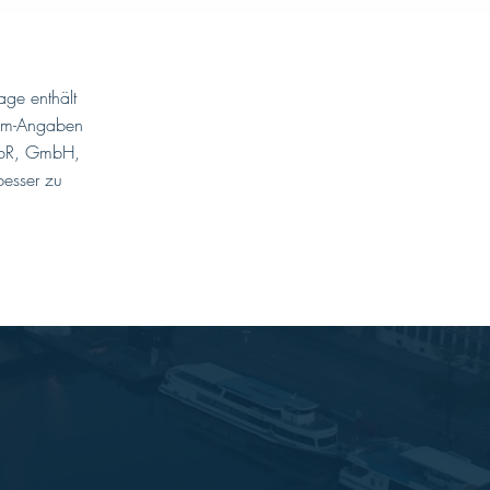
age enthält
ssum-Angaben
 GbR, GmbH,
besser zu